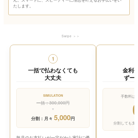
たします。
Swipe ＞＞
1
一括で払わなくても
金利
大丈夫
ずー
SIMULATION
手数料は
一括：300,000円
▼
5,000
分割：月々
円
分割しても支
毎月のお支払いが一定だから家計に優