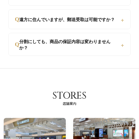
た、カードの限度額を気にせずお買い物いただけま
す。
オンライン審査のため、最短15分〜当日中に結果が
+
Q
遠方に住んでいますが、郵送受取は可能ですか？
届きます。お手続きもスマホから入力するだけで非
常にスムーズです。
はい、可能です。厳重に梱包し、保険をかけた状態
分割にしても、商品の保証内容は変わりません
+
でご自宅まで発送いたします。もちろん店頭でのお
Q
か？
受け取りも可能です。
はい、全く変わりません。一括払いと同様の正規保
証・アフターサービスが受けられますので、ご安心
ください。
STORES
店舗案内