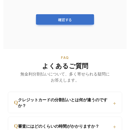
確認する
FAQ
よくあるご質問
無金利分割払いについて、
多く寄せられる疑問に
お答えします。
クレジットカードの分割払いとは何が違うのです
+
Q
か？
カード分割は通常10%〜15%の金利が発生します
+
Q
審査にはどのくらいの時間がかかりますか？
が、当店は最大60回まで金利手数料0円です。ま