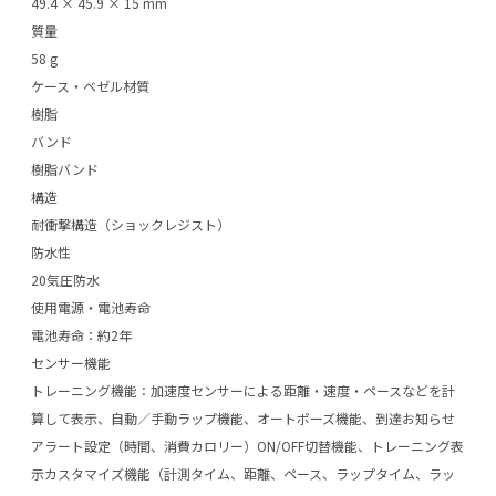
49.4 × 45.9 × 15 mm
質量
58 g
ケース・ベゼル材質
樹脂
バンド
樹脂バンド
構造
耐衝撃構造（ショックレジスト）
防水性
20気圧防水
使用電源・電池寿命
電池寿命：約2年
センサー機能
トレーニング機能：加速度センサーによる距離・速度・ペースなどを計
算して表示、自動／手動ラップ機能、オートポーズ機能、到達お知らせ
アラート設定（時間、消費カロリー）ON/OFF切替機能、トレーニング表
示カスタマイズ機能（計測タイム、距離、ペース、ラップタイム、ラッ