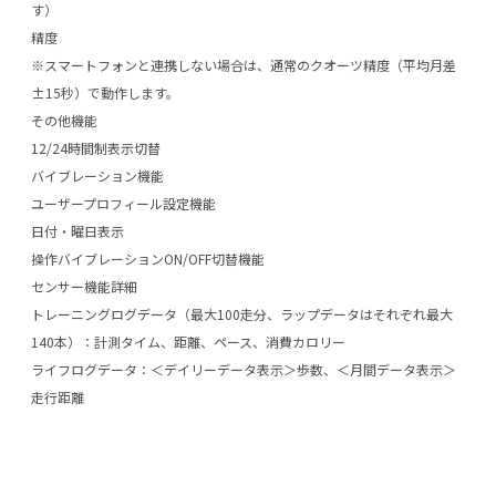
す）
精度
※スマートフォンと連携しない場合は、通常のクオーツ精度（平均月差
±15秒）で動作します。
その他機能
12/24時間制表示切替
バイブレーション機能
ユーザープロフィール設定機能
日付・曜日表示
操作バイブレーションON/OFF切替機能
センサー機能詳細
トレーニングログデータ（最大100走分、ラップデータはそれぞれ最大
140本）：計測タイム、距離、ペース、消費カロリー
ライフログデータ：＜デイリーデータ表示＞歩数、＜月間データ表示＞
走行距離