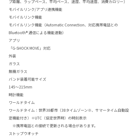
プ距離、ラップペース、平均ペース、速度、平均速度、消費カロリー）
モバイルリンク/アプリ連携機能
モバイルリンク機能
モバイルリンク機能（Automatic Connection、対応携帯電話との
Bluetooth® 通信による機能連動）
アプリ
「G-SHOCK MOVE」対応
外装
ガラス
無機ガラス
バンド装着可能サイズ
145～215mm
時計機能
ワールドタイム
ワールドタイム：世界38都市（38タイムゾーン※、サマータイム自動設
定機能付き）＋UTC（協定世界時）の時刻表示
※携帯電話との接続で更新される場合があります。
ストップウオッチ