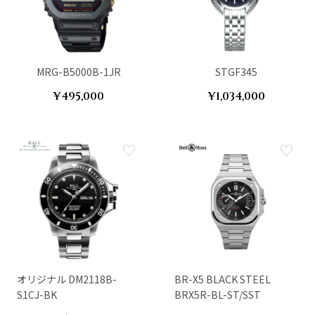
MRG-B5000B-1JR
STGF345
¥495,000
¥1,034,000
オリジナル DM2118B-
BR-X5 BLACK STEEL
S1CJ-BK
BRX5R-BL-ST/SST