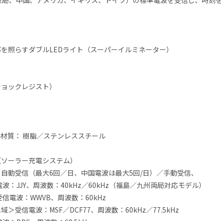
本2局、中国、アメリカ、イギリス、ドイツ）の標準電波を受信し、時刻
を照らすダブルLEDライト（スーパーイルミネーター）
ショックレジスト）
材質： 樹脂／ステンレススチール
（ソーラー充電システム）
自動受信（最大6回／日、中国電波は最大5回/日）／手動受信、
波：JJY、周波数：40kHz／60kHz（福島／九州両局対応モデル）
信電波：WWVB、周波数：60kHz
＞受信電波：MSF／DCF77、周波数：60kHz／77.5kHz