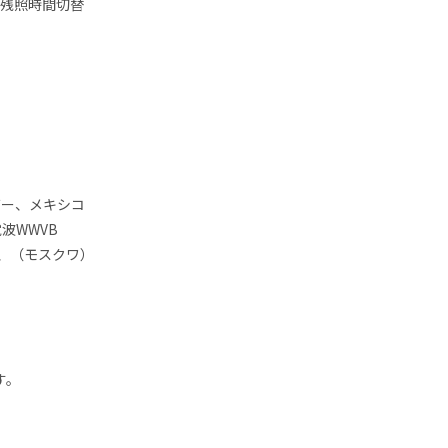
、残照時間切替
バー、メキシコ
波WWVB
、（モスクワ）
す。