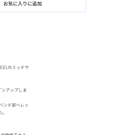
お気に入りに追加
EELのミッドサ
インアップしま
にバンド部へレッ
た。