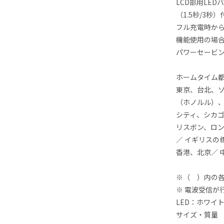
LCD部用LE
（1.5秒/3秒
フル充電時か
機能使用の場合
パワーセービン
ホームタイム都
東京、台北、ソウ
（ホノルル）
シティ、シカゴ
リスボン、ロ
／ イギリスの
香港、北京／ 
※（ ）内の
※ 電波受信が
LED：ホワイ
サイズ・質量