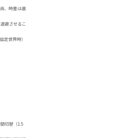
。尚、時差は選
に退避させるこ
（協定世界時）
切替（1.5