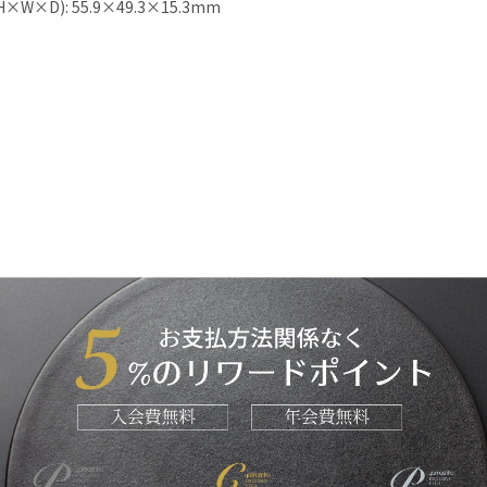
W×D): 55.9×49.3×15.3mm