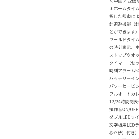
＜中国＞ 受信電
＊ホームタイ
択した都市に
針退避機能（
とができます
ワールドタイム
の時刻表示、
ストップウオッ
タイマー（セッ
時刻アラーム
バッテリーイ
パワーセービ
フルオートカ
12/24時間制
操作音ON/OF
ダブルLEDラ
文字板用LED
秒/3秒）付き