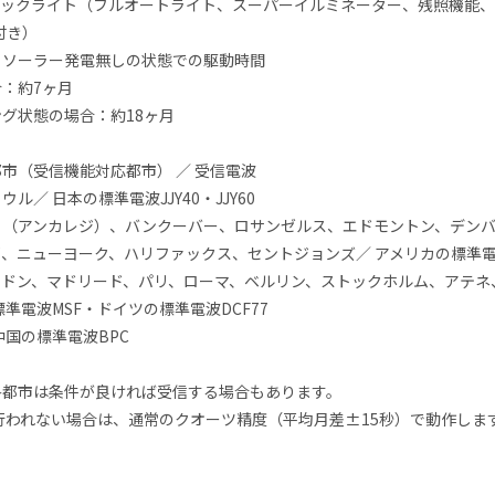
Dバックライト（フルオートライト、スーパーイルミネーター、残照機能
）付き）
らソーラー発電無しの状態での駆動時間
：約7ヶ月
グ状態の場合：約18ヶ月
市（受信機能対応都市） ／ 受信電波
ル／ 日本の標準電波JJY40・JJY60
、（アンカレジ）、バンクーバー、ロサンゼルス、エドモントン、デン
、ニューヨーク、ハリファックス、セントジョンズ／ アメリカの標準電
ンドン、マドリード、パリ、ローマ、ベルリン、ストックホルム、アテネ
標準電波MSF・ドイツの標準電波DCF77
中国の標準電波BPC
各都市は条件が良ければ受信する場合もあります。
行われない場合は、通常のクオーツ精度（平均月差±15秒）で動作しま
ト