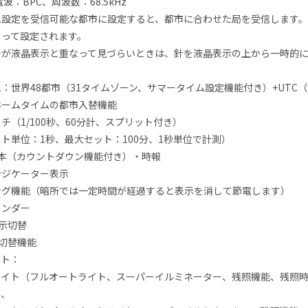
波：BPC、周波数：68.5kHz
ム設定を受信可能な都市に設定すると、都市に合わせた局を受信します
よって設定されます。
針が液晶表示と重なって見づらいときは、針を液晶表示の上から一時的
）
：世界48都市（31タイムゾーン、サマータイム設定機能付き）+UTC
ホームタイムの都市入替機能
チ（1/100秒、60分計、スプリット付き）
ト単位：1秒、最大セット：100分、1秒単位で計測）
5本（カウントダウン機能付き）・時報
ンジケーター表示
ング機能（暗所では一定時間が経過すると表示を消して節電します）
レンダー
表示切替
F切替機能
イト：
ライト（フルオートライト、スーパーイルミネーター、残照機能、残照時間
）、