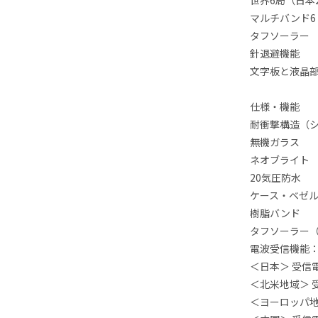
世界6局（日
マルチバンド6
タフソーラー
針退避機能
文字板と液晶部
仕様・機能
耐衝撃構造（
無機ガラス
ネオブライト
20気圧防水
ケース・ベゼル
樹脂バンド
タフソーラー
電波受信機能：
＜日本＞ 受信電
＜北米地域＞ 受
＜ヨーロッパ地域