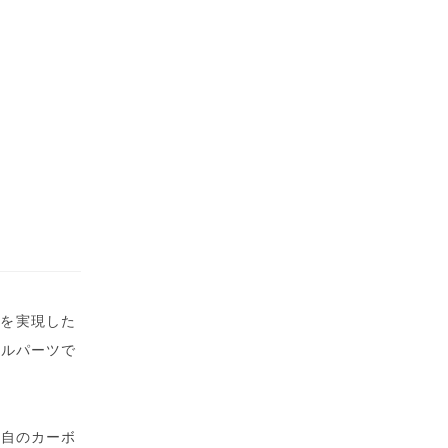
性を実現した
タルパーツで
独自のカーボ