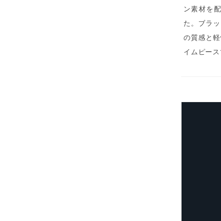
ン素材を配
た。ブラッ
の質感と軽
イムピース