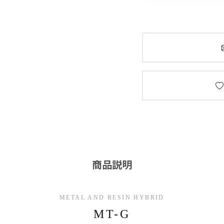
商品説明
METAL AND RESIN HYBRID
MT-G