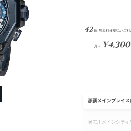
42
回 無金利分割払いご利
¥4,300
月々
那覇メインプレイス
具志川メインシティ