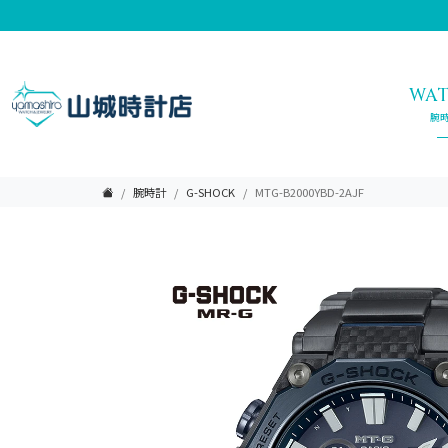
WA
腕
腕時計
G-SHOCK
MTG-B2000YBD-2AJF