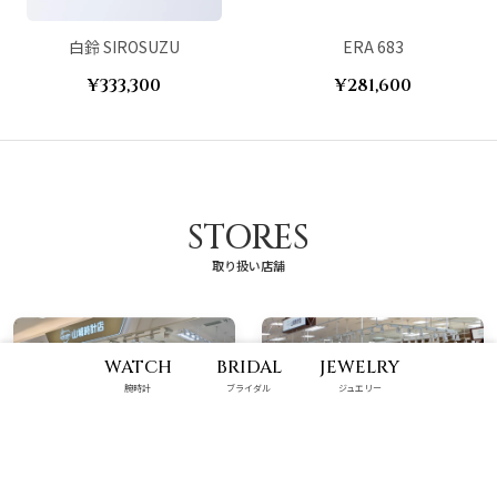
白鈴 SIROSUZU
ERA 683
¥333,300
¥281,600
STORES
取り扱い店舗
WATCH
BRIDAL
JEWELRY
腕時計
ブライダル
ジュエリー
那覇メインプレイス店
ハンビータウン店