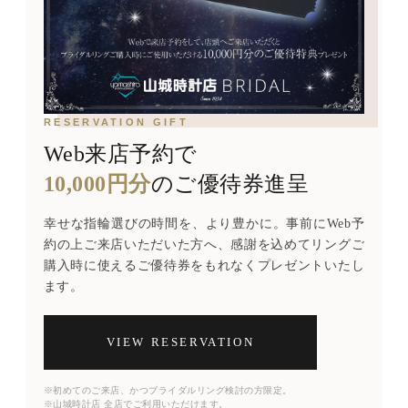
RESERVATION GIFT
Web来店予約で
10,000円分
のご優待券進呈
幸せな指輪選びの時間を、より豊かに。事前にWeb予
約の上ご来店いただいた方へ、感謝を込めてリングご
購入時に使えるご優待券をもれなくプレゼントいたし
ます。
VIEW RESERVATION
※初めてのご来店、かつブライダルリング検討の方限定。
※山城時計店 全店でご利用いただけます。