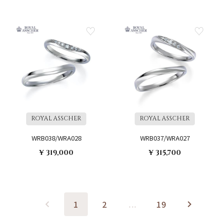
ROYAL ASSCHER
ROYAL ASSCHER
WRB038/WRA028
WRB037/WRA027
¥ 319,000
¥ 315,700
1
2
...
19