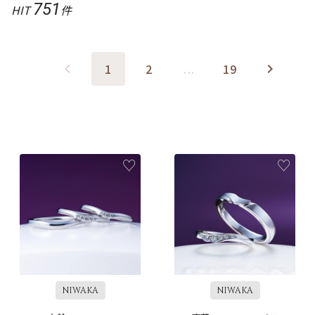
751
HIT
件
1
2
...
19
NIWAKA
NIWAKA