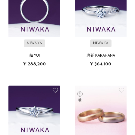
NIWAKA
NIWAKA
結 YUI
唐花 KARAHANA
¥ 288,200
¥ 364,100