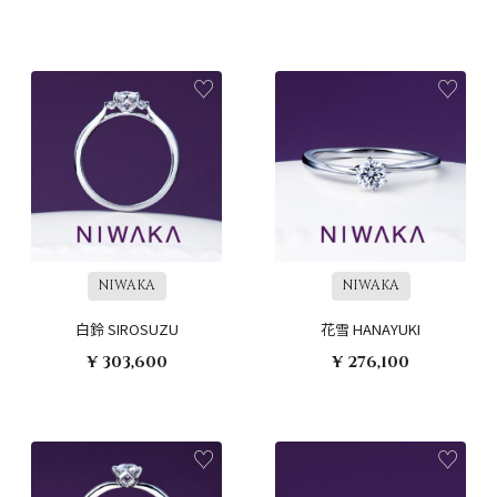
NIWAKA
NIWAKA
白鈴 SIROSUZU
花雪 HANAYUKI
¥ 303,600
¥ 276,100