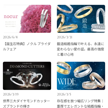
2026/6/4
2026/3/31
【誕生石特典】ノクル ブライダ
鍛造結婚指輪で叶える、永遠に
ルフェア
変わらない愛の証。最高の強度
と着け心地
2026/3/19
2026/3/5
世界三大ダイヤモンドカッター
存在感を放つ幅広リング特集｜
ズブランドの輝き
重厚でエレガントな結婚指輪・