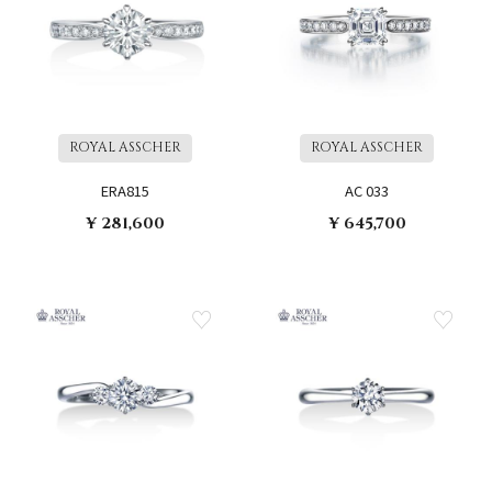
ROYAL ASSCHER
ROYAL ASSCHER
ERA815
AC 033
¥ 281,600
¥ 645,700