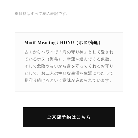
※価格はすべて税込表記です。
Motif Meaning：HONU（ホヌ/海亀）
古くからハワイで「海の守り神」として愛され
ているホヌ（海亀）。幸運を運んでくる象徴、
そして危険や災いから身を守ってくれるお守り
として、お二人の幸せな生活を生涯にわたって
見守り続けるという意味が込められています。
ご来店予約はこちら