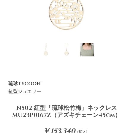
琉球TYCOON
紅型ジュエリー
N502 紅型「琉球松竹梅」ネックレス
MU23P0167Z（アズキチェーン45cm）
¥ 153,340
（税込）