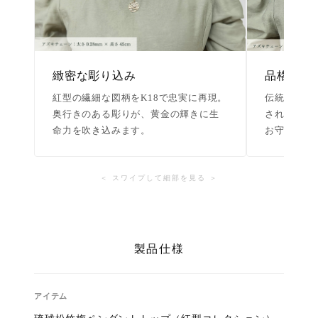
緻密な彫り込み
品格ある
紅型の繊細な図柄をK18で忠実に再現。
伝統的な松
奥行きのある彫りが、黄金の輝きに生
された大人
命力を吹き込みます。
お守りとし
＜ スワイプして細部を見る ＞
製品仕様
アイテム