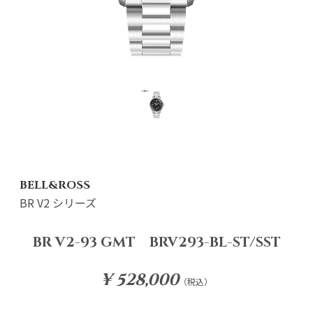
BELL&ROSS
BR V2 シリーズ
BR V2-93 GMT BRV293-BL-ST/SST
¥ 528,000
（税込）