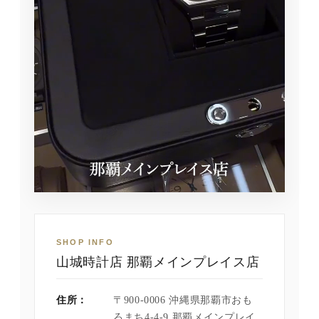
SHOP INFO
山城時計店 那覇メインプレイス店
住所：
〒900-0006 沖縄県那覇市おも
ろまち4-4-9 那覇メインプレイ