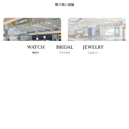
取り扱い店舗
WATCH
BRIDAL
JEWELRY
腕時計
ブライダル
ジュエリー
那覇メインプレイス店
ハンビータウン店
10:00 - 22:00
9:00 - 22:00
具志川メインシティ店
パルコシティ店