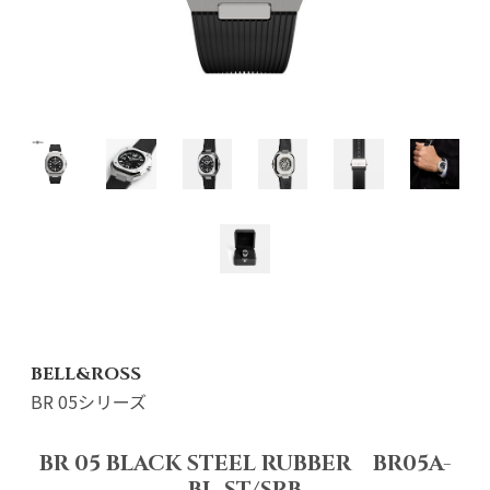
BELL&ROSS
BR 05シリーズ
BR 05 BLACK STEEL RUBBER BR05A-
BL-ST/SRB