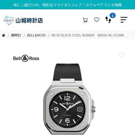
年に二度だけの、特別なブライダルフェア｜ホテルペアランチ特典
1
腕時計
BELL&ROSS
BR 05 BLACK STEEL RUBBER BR05A-BL-ST/SRB