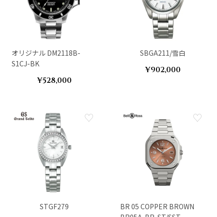
オリジナル DM2118B-
SBGA211/雪白
S1CJ-BK
¥902,000
¥528,000
STGF279
BR 05 COPPER BROWN
BR05A-BR-ST/SST