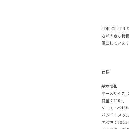
EDIFICE 
さが大きな特
演出していま
仕様
基本情報
ケースサイズ（縦×
質量：110 g
ケース・ベゼ
バンド：メタ
防水性：10気