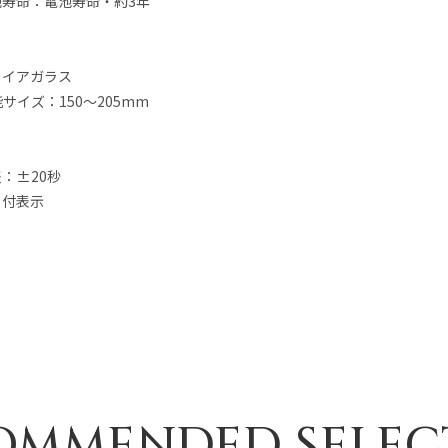
寿命：電池寿命・約3年
ァイアガラス
サイズ：150～205mm
：±20秒
日付表示
OMMENDED SELEC