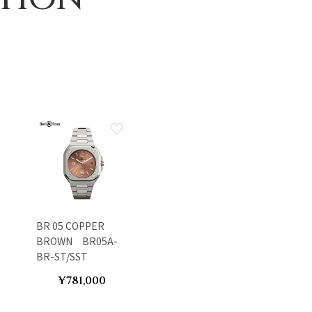
BR 05 COPPER
BROWN BR05A-
BR-ST/SST
¥781,000