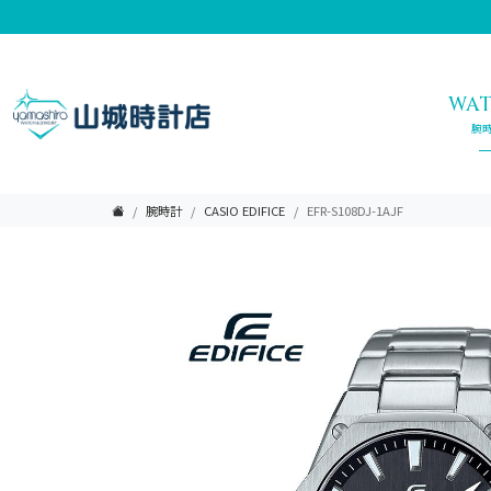
WA
腕
腕時計
CASIO EDIFICE
EFR-S108DJ-1AJF