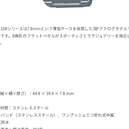
EFR-S108シリーズは7.8mmという薄型ケースを採用した3針アナログモデ
長です。8角形のフラットベゼルがスポーティさとラグジュアリーを両立
す。
横×厚さ）：44.8 × 39.9 × 7.8 mm
ル材質：ステンレススチール
ルバンド（ステンレススチール）、ワンプッシュ三つ折れ式中留
圧防水