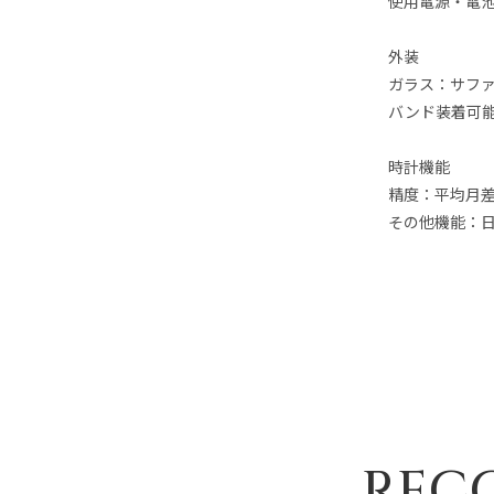
使用電源・電池
外装
ガラス：サフ
バンド装着可能
時計機能
精度：平均月差
その他機能：
REC