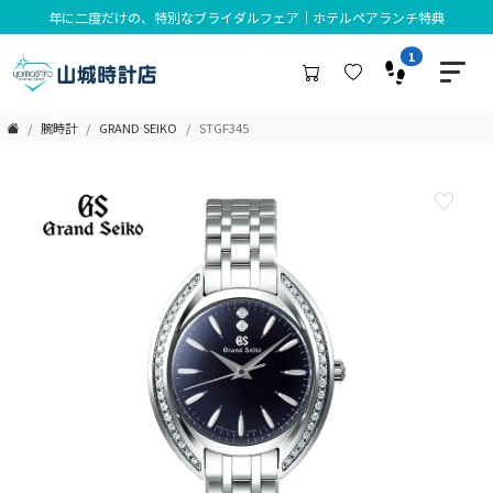
年に二度だけの、特別なブライダルフェア｜ホテルペアランチ特典
1
腕時計
GRAND SEIKO
STGF345