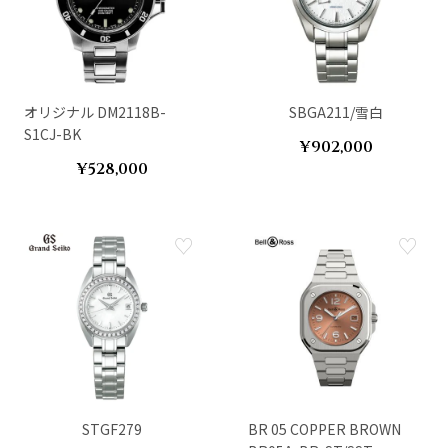
オリジナル DM2118B-
SBGA211/雪白
S1CJ-BK
¥902,000
¥528,000
STGF279
BR 05 COPPER BROWN