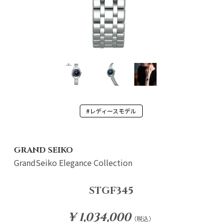
#レディースモデル
GRAND SEIKO
GrandSeiko Elegance Collection
STGF345
¥ 1,034,000
（税込）