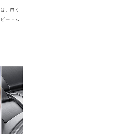
には、白く
イビートム