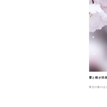
雪と桜が共
東北の春のは