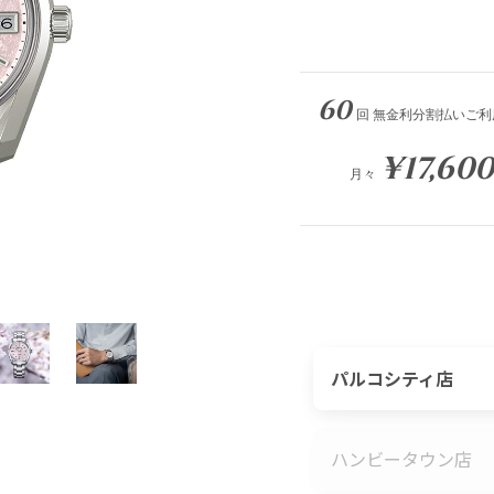
60
回 無金利分割払いご利
¥17,600
月々
パルコシティ店
ハンビータウン店