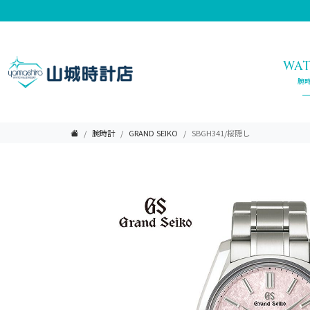
WA
腕
腕時計
GRAND SEIKO
SBGH341/桜隠し