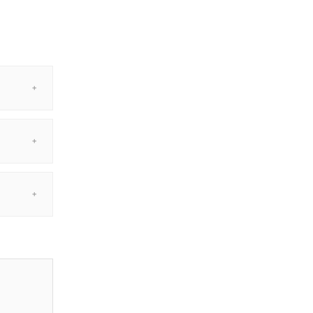
＋
＋
＋