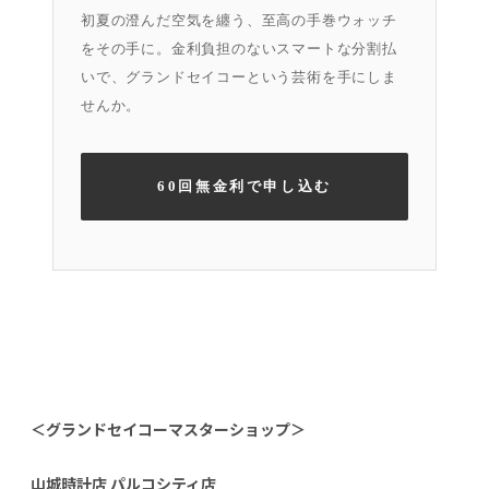
初夏の澄んだ空気を纏う、至高の手巻ウォッチ
をその手に。金利負担のないスマートな分割払
いで、グランドセイコーという芸術を手にしま
せんか。
60回無金利で申し込む
＜グランドセイコーマスターショップ＞
山城時計店 パルコシティ店