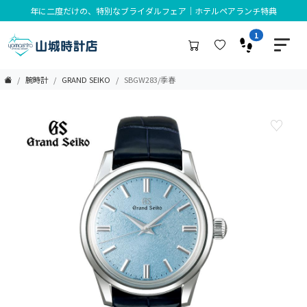
年に二度だけの、特別なブライダルフェア｜ホテルペアランチ特典
1
腕時計
GRAND SEIKO
SBGW283/季春