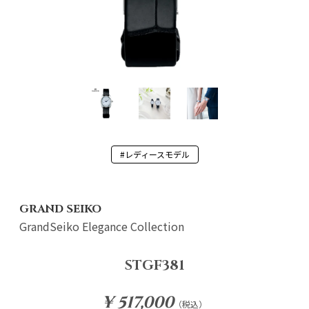
#レディースモデル
GRAND SEIKO
GrandSeiko Elegance Collection
STGF381
¥ 517,000
（税込）