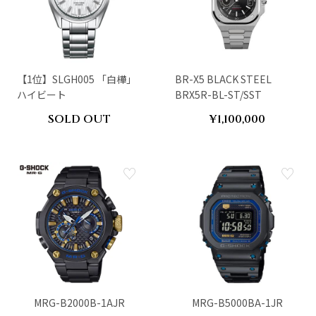
【1位】SLGH005 「白樺」
BR-X5 BLACK STEEL
ハイビート
BRX5R-BL-ST/SST
SOLD OUT
¥1,100,000
MRG-B2000B-1AJR
MRG-B5000BA-1JR