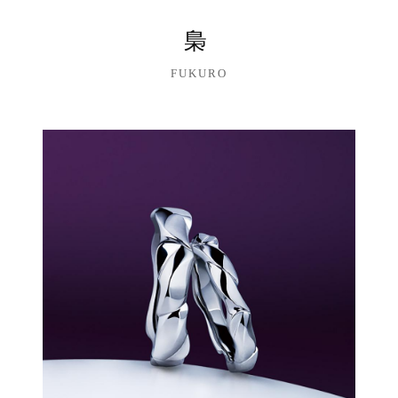
梟
FUKURO