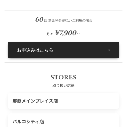
60
回 無金利分割払いご利用の場合
¥7,900
～
月々
お申込みはこちら
STORES
取り扱い店舗
那覇メインプレイス店
パルコシティ店