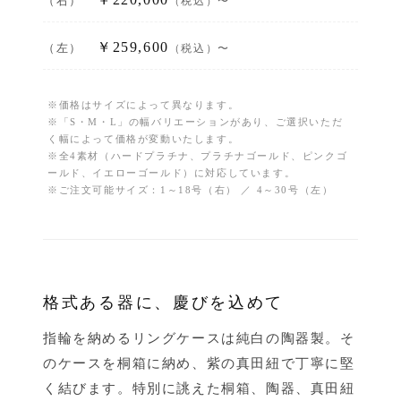
（右）
（税込）〜
￥259,600
（左）
（税込）〜
※価格はサイズによって異なります。
※「S・M・L」の幅バリエーションがあり、ご選択いただ
く幅によって価格が変動いたします。
※全4素材（ハードプラチナ、プラチナゴールド、ピンクゴ
ールド、イエローゴールド）に対応しています。
※ご注文可能サイズ：1～18号（右） ／ 4～30号（左）
格式ある器に、慶びを込めて
指輪を納めるリングケースは純白の陶器製。そ
のケースを桐箱に納め、紫の真田紐で丁寧に堅
く結びます。特別に誂えた桐箱、陶器、真田紐